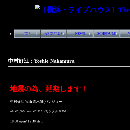
TOP
ABOUT US
NEWS
SCHEDULE
中村好江 : Yoshie Nakamura
地震の為、延期します！
中村好江 With 青木研(バンジョー）
adv￥2,000/ door ￥
2,500
ドリンク別 ￥500
18:30 open/ 19:30 start