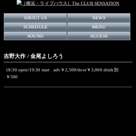
ABOUT US
NEWS
SCHEDULE
MENU
SOUND
ACCESS
吉野大作 / 金尾よしろう
18:30 open/19:30 start adv￥2,500/door￥3,000 drink別
￥500