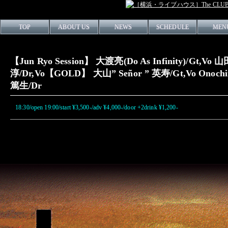
TOP
ABOUT US
NEWS
SCHEDULE
MEN
【Jun Ryo Session】 大渡亮(Do As Infinity)/Gt,
淳/Dr,Vo【GOLD】 大山” Señor ” 英寿/Gt,Vo Onoc
篤生/Dr
18:30/open 19:00/start ¥3,500-/adv ¥4,000-/door +2drink ¥1,200-