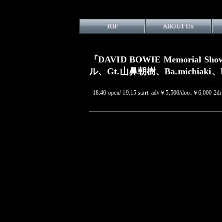
TOP
ABOUT US
『DAVID BOWIE Memorial 
ル、Gt.山鼻朝樹、Ba.michiaki、D
18:40 open/ 19:15 start adv￥5,500/door￥6,000 2d