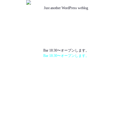
Just another WordPress weblog
TOP
ABOUT US
NEWS
SCHEDULE
MENU
SOUND
ACCESS
Bar 18:30〜オープンします。
Bar 18:30〜オープンします。