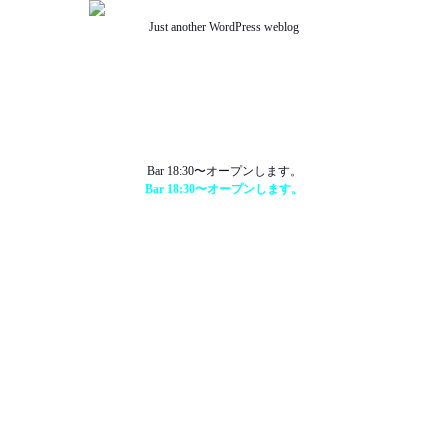
Just another WordPress weblog
TOP
ABOUT US
NEWS
SCHEDULE
MENU
SOUND
ACCESS
Bar 18:30〜オープンします。
Bar 18:30〜オープンします。