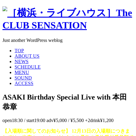
Just another WordPress weblog
TOP
ABOUT US
NEWS
SCHEDULE
MENU
SOUND
ACCESS
ASAKI Birthday Special Live with 本田
恭章
open18:30 / start19:00 adv¥5,000 / ¥5,500 +2drink¥1,200
【入場順に関してのお知らせ】 12月13日の入場順につきま