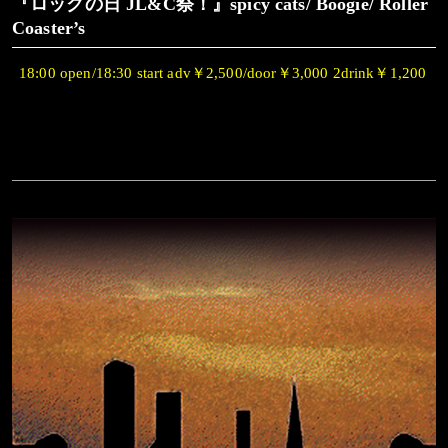
『ロックの日 JL&C祭！』spicy cats/ Boogie/ Roller
Coaster’s
18:00 open/18:30 start adv￥2,500/door￥3,000 2drink￥1,200