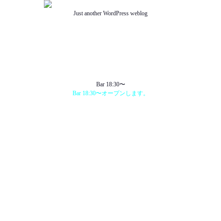
Just another WordPress weblog
TOP
ABOUT US
NEWS
SCHEDULE
MENU
SOUND
ACCESS
Bar 18:30〜
Bar 18:30〜オープンします。