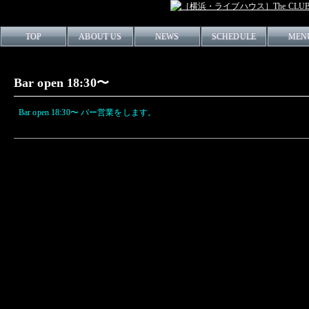
TOP
ABOUT US
NEWS
SCHEDULE
MEN
Bar open 18:30〜
Bar open 18:30〜 バー営業をします。