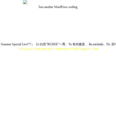
Just another WordPress weblog
TOP
ABOUT US
NEWS
SCHEDULE
MENU
SOUND
ACCESS
l.35 Summer Special Live!!!!』 Gt 白田”RUDEE”一秀、Vo 有待雅彦 、Ba michiaki、
18:30 open/19:00 start adv￥4,000/door￥4,500 2drink￥1,200