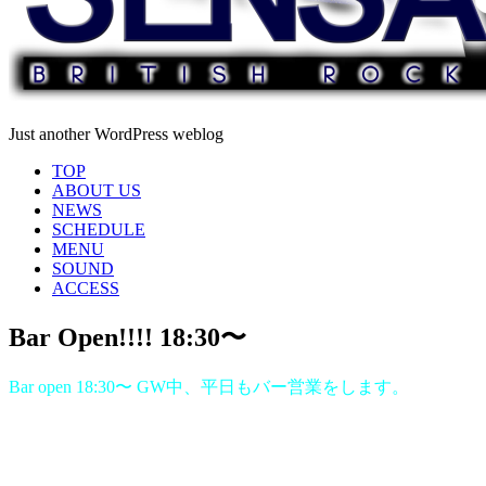
Just another WordPress weblog
TOP
ABOUT US
NEWS
SCHEDULE
MENU
SOUND
ACCESS
Bar Open!!!! 18:30〜
Bar open 18:30〜 GW中、平日もバー営業をします。