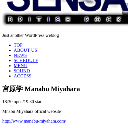
Just another WordPress weblog
TOP
ABOUT US
NEWS
SCHEDULE
MENU
SOUND
ACCESS
宮原学 Manabu Miyahara
18:30 open/19:30 start
Mnabu Miyahara offical website
http://www.manabu-miyahara.com/