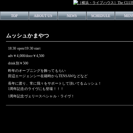
TOP
ABOUT US
NEWS
SCHEDULE
MEN
ムッシュかまやつ
18:30 open/19:30 start
adv￥4,000/door￥4,500
drink別￥500
昨年のオープニングを飾ってもらい
田辺エージェンシー在籍時からTENSAWなどなど
長年に渡り、常に我々をサポートして頂いてるムッシュ！
1周年記念のライヴにも登場！！！
1周年記念ヴェリースペシャル・ライヴ！