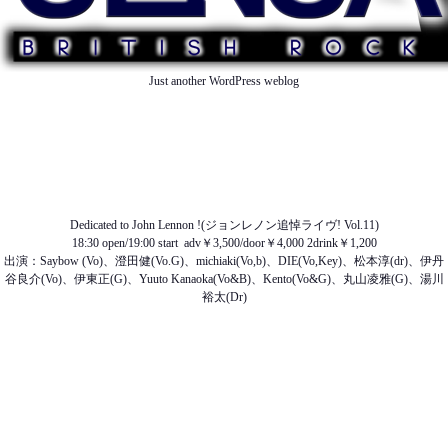
Just another WordPress weblog
TOP
ABOUT US
NEWS
SCHEDULE
MENU
SOUND
ACCESS
Dedicated to John Lennon !(ジョンレノン追悼ライヴ! Vol.11)
18:30 open/19:00 start adv￥3,500/door￥4,000 2drink￥1,200
出演：Saybow (Vo)、澄田健(Vo.G)、michiaki(Vo,b)、DIE(Vo,Key)、松本淳(dr)、伊丹
谷良介(Vo)、
伊東正(G)、
Yuuto Kanaoka(Vo&B)、Kento(Vo&G)、丸山凌雅(G)、湯川
裕太(Dr)