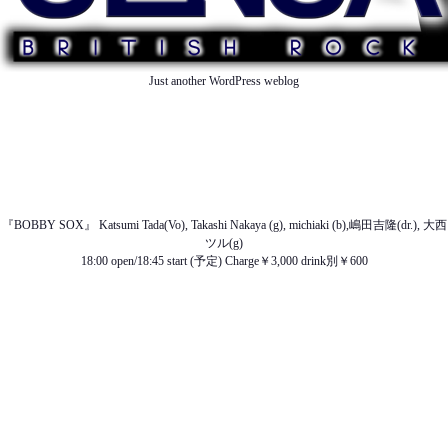
Just another WordPress weblog
TOP
ABOUT US
NEWS
SCHEDULE
MENU
SOUND
ACCESS
『BOBBY SOX』 Katsumi Tada(Vo), Takashi Nakaya (g), michiaki (b),嶋田吉隆(dr.), 大西
ツル(g)
18:00 open/18:45 start (予定) Charge￥3,000 drink別￥600