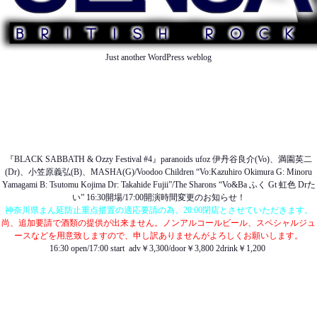
Just another WordPress weblog
TOP
ABOUT US
NEWS
SCHEDULE
MENU
SOUND
ACCESS
『BLACK SABBATH & Ozzy Festival #4』paranoids ufoz 伊丹谷良介(Vo)、満園英二
(Dr)、小笠原義弘(B)、MASHA(G)/Voodoo Children “Vo:Kazuhiro Okimura G: Minoru
Yamagami B: Tsutomu Kojima Dr: Takahide Fujii”/The Sharons “Vo&Ba ふく Gt 虹色 Drた
い” 16:30開場/17:00開演時間変更のお知らせ！
神奈川県まん延防止重点措置の適応要請の為、20:00閉店とさせていただきます。
尚、追加要請で酒類の提供が出来ません。ノンアルコールビール、スペシャルジュ
ースなどを用意致しますので、申し訳ありませんがよろしくお願いします。
16:30 open/17:00 start
adv￥3,300/door￥3,800 2drink￥1,
200