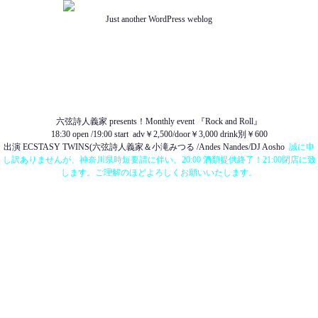
Just another WordPress weblog
TOP
ABOUT US
NEWS
SCHEDULE
MENU
SOUND
ACCESS
六弦詩人義家 presents！Monthly event 『Rock and Roll』
18:30 open /19:00 start
adv￥2,500/door￥3,000 drink別￥600
出演 ECSTASY TWINS(六弦詩人義家＆小滝みつる /Andes Nandes/DJ Aosho
誠に申
し訳ありませんが、神奈川県時短要請に伴い、20:00 酒類提供終了！21:00閉店に致
します。ご理解のほどよろしくお願いいたします。