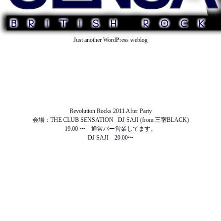
Just another WordPress weblog
TOP
ABOUT US
NEWS
SCHEDULE
MENU
SOUND
ACCESS
Revolution Rocks 2011 After Party
会場：THE CLUB SENSATION DJ SAJI (from 三宿BLACK)
19:00 〜 通常バー営業してます。
DJ SAJI 20:00〜