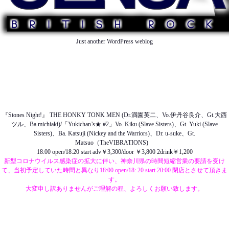
Just another WordPress weblog
TOP
ABOUT US
NEWS
SCHEDULE
MENU
SOUND
ACCESS
『Stones Night!』 THE HONKY TONK MEN (Dr.満園英二、Vo.伊丹谷良介、Gt.大西
ツル、Ba.michiaki)/「Yukichan’s★ #2」Vo. Kiku (Slave Sisters)、Gt. Yuki (Slave
Sisters)、Ba. Katsuji (Nickey and the Warriors)、Dr. u-suke、Gt.
Matsuo（TheVIBRATIONS)
18:00 open/18:20 start adv￥3,300/door ￥3,800 2drink￥1,200
新型コロナウイルス感染症の拡大に伴い、神奈川県の時間短縮営業の要請を受け
て、当初予定していた時間と異なり18:00 open/18: 20 start 20:00 閉店とさせて頂きま
す。
大変申し訳ありませんがご理解の程、よろしくお願い致します。