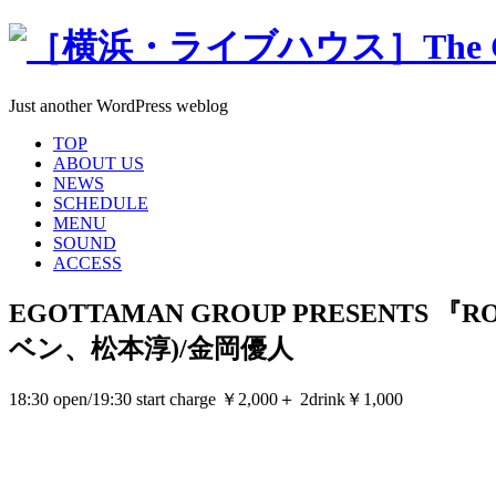
Just another WordPress weblog
TOP
ABOUT US
NEWS
SCHEDULE
MENU
SOUND
ACCESS
EGOTTAMAN GROUP PRESENTS 『
ベン、松本淳)/金岡優人
18:30 open/19:30 start charge ￥2,000＋ 2drink￥1,000