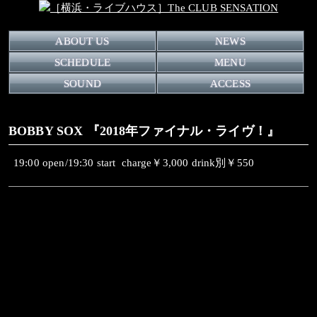
ABOUT US
NEWS
SCHEDULE
MENU
SOUND
ACCESS
BOBBY SOX 『2018年ファイナル・ライヴ！』
19:00 open/19:30 start charge￥3,000 drink別￥550