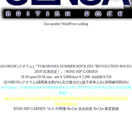
Just another WordPress weblog
TOP
ABOUT US
NEWS
SCHEDULE
MENU
SOUND
ACCESS
QUORUM (クオラム)『YOKOHAMA SUMMER ROCK FES.”REVOLUTION ROCKS
2018″出演決定！』/ ROSE HIP GARDEN
18:30 open/19:30 start adv￥3,000/door￥3,500 drink別￥550
QUORUM (クオラム)浪岡真太郎(Vo),北川遊太(G),益子原幸人(b),浪岡健司郎(Dr)
8/26 (Sun)『YOKOHAMA SUMMER ROCK FES.”REVOLUTION ROCKS 2018″出演
決定！』
http://sort.eplus.jp/sys/T1U14P0010163P0108P002265344P0050001P006001P0030001
http://bayhall.jp/
ROSE HIP GARDEN:
Vo.G 中野隆 Ba.Cho 吉永知史 Dr.Cho 南雲直樹