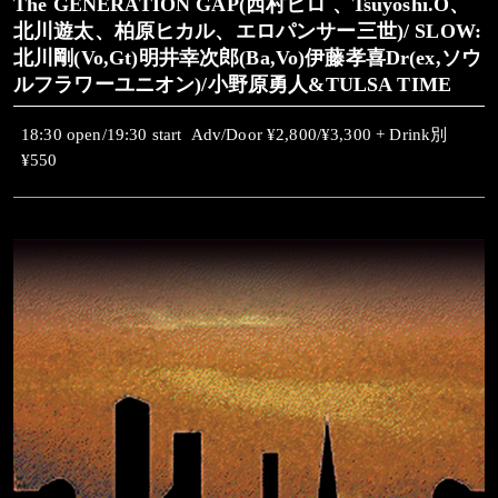
The GENERATION GAP(西村ヒロ 、Tsuyoshi.O、
北川遊太、柏原ヒカル、エロパンサー三世)/ SLOW:
北川剛(Vo,Gt)明井幸次郎(Ba,Vo)伊藤孝喜Dr(ex,ソウ
ルフラワーユニオン)/小野原勇人&TULSA TIME
18:30 open/19:30 start
Adv/Door ¥2,800/¥3,300 + Drink別
¥550