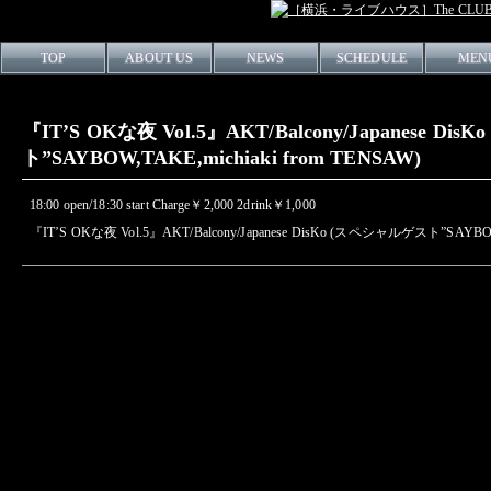
TOP
ABOUT US
NEWS
SCHEDULE
MEN
『IT’S OKな夜 Vol.5』AKT/Balcony/Japanese D
ト”SAYBOW,TAKE,michiaki from TENSAW)
18:00 open/18:30 start Charge￥2,000 2drink￥1,000
『IT’S OKな夜 Vol.5』AKT/Balcony/Japanese DisKo (スペシャルゲスト”SAYBOW,