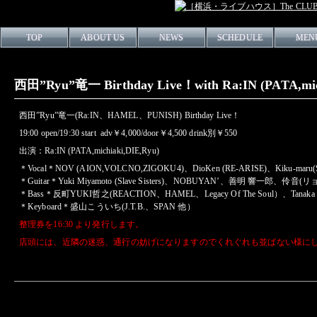
TOP
ABOUT US
NEWS
SCHEDULE
MEN
西田”Ryu”竜一 Birthday Live！with Ra:IN (PATA,michi
西田”Ryu”竜一(Ra:IN、HAMEL、PUNISH) Birthday Live！
19:00 open/19:30 start adv￥4,000/door￥4,500 drink別￥550
出演：Ra:IN (PATA,michiaki,DIE,Ryu)
＊Vocal＊NOV (AION,VOLCNO,ZIGOKU4)、DioKen (RE-ARISE)、Kiku-maru(Sla
＊Guitar＊Yuki Miyamoto (Slave Sisters)、NOBUYAN’、善明 響一郎、
伶音(リョウト
＊Bass＊反町YUKI哲之(REACTION、HAMEL、Legacy Of The Soul）、Tanaka R
＊Keyboard＊盛山こういち(J.T.B.、SPAN 他）
整理券を16:30 より発行します。
店頭には、近隣の迷惑、通行の妨げになりますのでくれぐれも並ばない様に