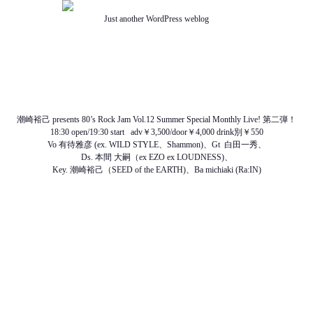
Just another WordPress weblog
TOP
ABOUT US
NEWS
SCHEDULE
MENU
SOUND
ACCESS
潮崎裕己 presents 80’s Rock Jam Vol.12 Summer Special Monthly Live! 第二弾！
18:30 open/19:30 start adv￥3,500/door￥4,000 drink別￥550
Vo 有待雅彦 (ex. WILD STYLE、Shammon)、Gt 白田一秀、
Ds. 本間 大嗣（ex EZO ex LOUDNESS)、
Key. 潮崎裕己（SEED of the EARTH)、Ba michiaki (Ra:IN)