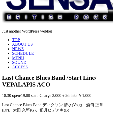
Just another WordPress weblog
TOP
ABOUT US
NEWS
SCHEDULE
MENU
SOUND
ACCESS
Last Chance Blues Band /Start Line/
VEPALAPIS ACO
18:30 open/19:00 start Charge 2,000＋2drinks ￥1,000
Last Chance Blues Band:ディクソン 清水(Vo,g)、酒匂 正章
(Dr)、太田 久堅(G)、稲月ヒデアキ(B)