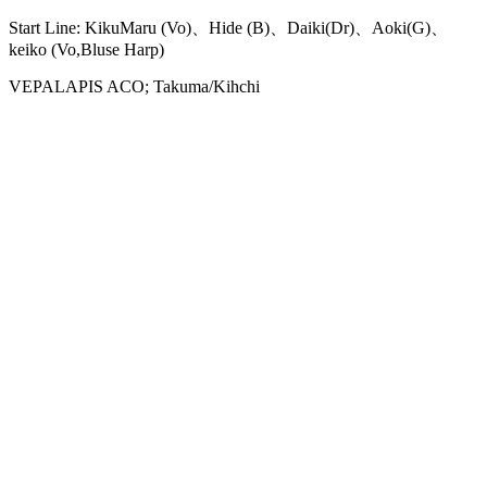
Start Line: KikuMaru (Vo)、Hide (B)、Daiki(Dr)、Aoki(G)、
keiko (Vo,Bluse Harp)
VEPALAPIS ACO; Takuma/Kihchi