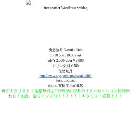
Just another WordPress weblog
TOP
ABOUT US
NEWS
SCHEDULE
MENU
SOUND
ACCESS
鬼怒無月 Natsuki Kido
18:30 open/19:30 start
adv￥2,500/ door￥3,000
ドリンク別￥500
鬼怒無月
http://www.myspace.com/natsukikido
bass: michiaki
drums: 富岡”Grico”義広
奇才ギタリスト！鬼怒無月とTENSAW,ZZKのリズムセクション初顔合
わせ！勿論、全てインプロ！！！！！！ギタリスト必見！！！