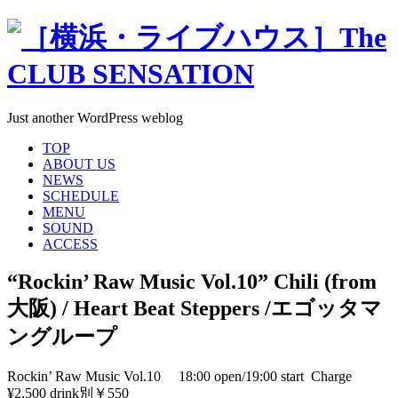
Just another WordPress weblog
TOP
ABOUT US
NEWS
SCHEDULE
MENU
SOUND
ACCESS
“Rockin’ Raw Music Vol.10” Chili (from
大阪) / Heart Beat Steppers /エゴッタマ
ングループ
Rockin’ Raw Music Vol.10 18:00 open/19:00 start Charge
¥2,500 drink別￥550