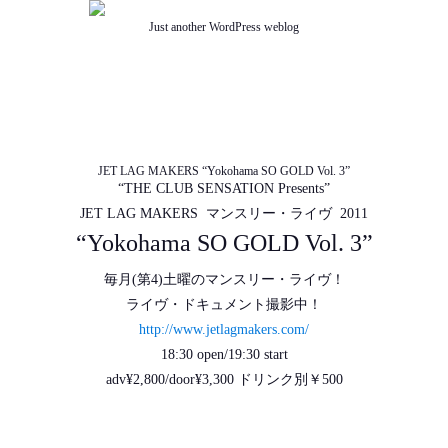
Just another WordPress weblog
TOP
ABOUT US
NEWS
SCHEDULE
MENU
SOUND
ACCESS
JET LAG MAKERS “Yokohama SO GOLD Vol. 3”
“THE CLUB SENSATION Presents”
JET LAG MAKERS
マンスリー・ライヴ 2011
“Yokohama SO GOLD Vol. 3”
毎月(第4)土曜のマンスリー・ライヴ！
ライヴ・ドキュメント撮影中！
http://www.jetlagmakers.com/
18:30 open/19:30 start
adv¥2,800/door¥3,300 ドリンク別￥500