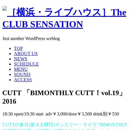
Just another WordPress weblog
TOP
ABOUT US
NEWS
SCHEDULE
MENU
SOUND
ACCESS
CUTT 「BIMONTHLY CUTT！vol.19」
2016
18:30 open/19:30 start adv￥3,000/door￥3,500 drink別￥550
CUTTの各月(第３土曜日)マンスリー・ライヴ “BIMONTHLY