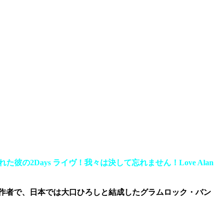
た彼の2Days ライヴ！我々は決して忘れません！Love Alan
oll”の作者で、日本では大口ひろしと結成したグラムロック・バン