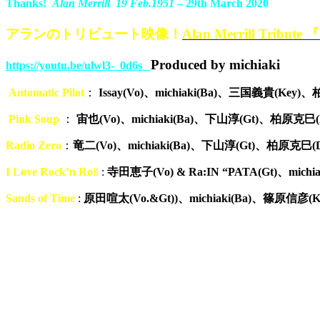
Thanks!
Alan Merrill 19 Feb.1951
– 29th March 2020
アランのトリビュート映像！
Alan Merrill Tribut
Produced by michiaki
https://youtu.be/ulwl3-_0d6s
Automatic Pilot
：
Issay(Vo)、michiaki(Ba)、三国義貴(Key
Pink Soup
：
宙也(Vo)、michiaki(Ba)、下山淳(Gt)、柏原克巳(
Radio Zero
：
竜二(Vo)、michiaki(Ba)、下山淳(Gt)、柏原克巳(D
I Love Rock’n Ro
ll
:
寺田恵子(Vo) & Ra:IN “PATA(Gt)、michi
Sands of Time
:
原田喧太(Vo.&Gt))、michiaki(Ba)、篠原信彦(