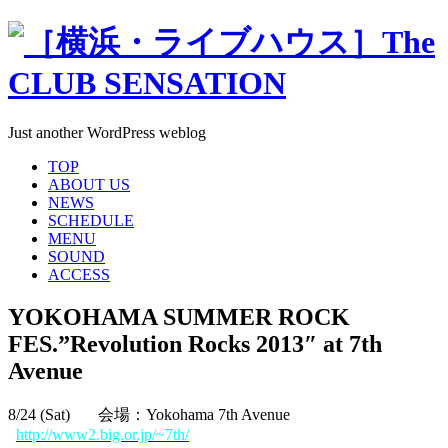
Just another WordPress weblog
TOP
ABOUT US
NEWS
SCHEDULE
MENU
SOUND
ACCESS
YOKOHAMA SUMMER ROCK
FES.”Revolution Rocks 2013″ at 7th
Avenue
8/24 (Sat) 会場：Yokohama 7th Avenue
http://www2.big.or.jp/~7th/