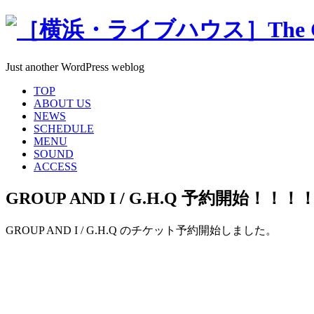
Just another WordPress weblog
TOP
ABOUT US
NEWS
SCHEDULE
MENU
SOUND
ACCESS
GROUP AND I / G.H.Q 予約開始！！！
GROUP AND I / G.H.Q のチケット予約開始しました。