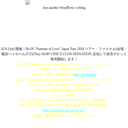
Just another WordPress weblog
TOP
ABOUT US
NEWS
SCHEDULE
MENU
SOUND
ACCESS
8/24 (Sat) 開催！Ra:IN “Summer of Love” Japan Tour 2024 ツアー・ファイナル(会場：
横浜ベイホール)7/25(Thu) 18:00〜THE E CLUB SENSATION 店頭にて前売チケット
発売開始します！
Ra:IN “Summer of Love” Japan Tour 2024 ツアー・ファイナル！
前売チケット発売のお知らせ！
8/24 (土) 会場：横浜Bayhall
https://bayhall.jp/
Ra:IN “Summer of Love” Japan Tour 2024！ ツアー・ファイナル！
17:00 open/ 18:00 start 前売￥7,000 /当日￥7,500
https://bayhall.jp/schedule/2024/08/7689/
チケット発売
◉7/25 (木)18:00〜THE CLUB SENSATION 店頭！発売開始！
THE CLUB SENSATION 〒231-0065 横浜市中区宮川町3-80
https://sensation-jp.com/access/
入場順：店頭発売チケット→プレイガイド