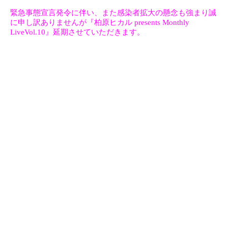
緊急事態宣言発令に伴い、また感染者拡大の懸念も強まり
誠
に申し訳ありませんが『柏原ヒカル presents Monthly
LiveVol.10』延期させていただきます。