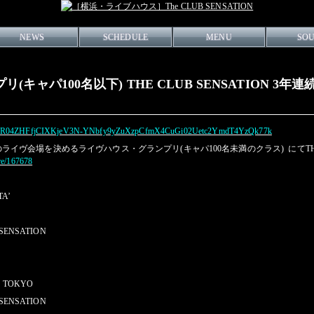
NEWS
SCHEDULE
MENU
SO
リ(キャパ100名以下) THE CLUB SENSATION 
id=IwAR04ZHFfjCIXKjeV3N-YNbfy9yZuXzpCfmX4CuGi02Uetc2YmdT4YzQk77k
イヴ会場を決めるライヴハウス・グランプリ(キャパ100名未満のクラス) にてTHE C
re/167678
A’
ENSATION
 TOKYO
ENSATION